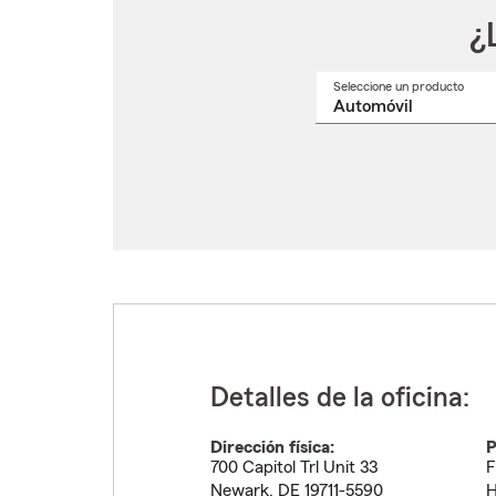
¿
Seleccione un producto
Selec
un
nomb
de
produ
del
menú
despl
Detalles de la oficina:
Dirección física:
P
700 Capitol Trl Unit 33
F
Newark
,
DE
19711-5590
H