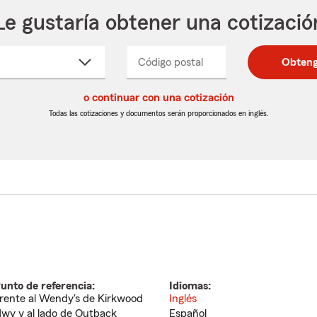
Le gustaría obtener una cotizació
cione
Código postal
Ingresa
Ingresa
Obteng
_____
un
un
re
código
código
cto
o continuar con una cotización
postal
postal
de
de
Todas las cotizaciones y documentos serán proporcionados en inglés.
egable
5
5
dígitos
dígitos
unto de referencia:
Idiomas:
rente al Wendy's de Kirkwood
Inglés
wy y al lado de Outback
Español