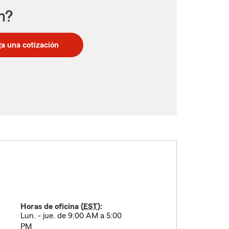
n?
a una cotización
Horas de oficina (
EST
):
Lun. - jue. de 9:00 AM a 5:00
PM