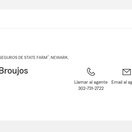
Pasar
al
contenido
principal
®
SEGUROS DE STATE FARM
,
NEWARK
,
Broujos
Llamar al agente
Email al a
302-731-2722